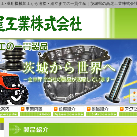
加工･汎用機械加工から溶接・組立までの一貫生産｜茨城県の高尾工業株式会