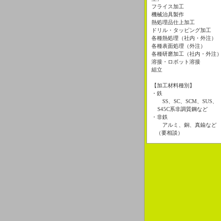
フライス加工
機械治具製作
熱処理品仕上加工
ドリル・タッピング加工
各種熱処理（社内・外注）
各種表面処理（外注）
各種研磨加工（社内・外注
溶接・ロボット溶接
組立
【加工材料種別】
・鉄
SS、SC、SCM、SUS、
S45C系非調質鋼など
・非鉄
アルミ、銅、真鍮など
（要相談）