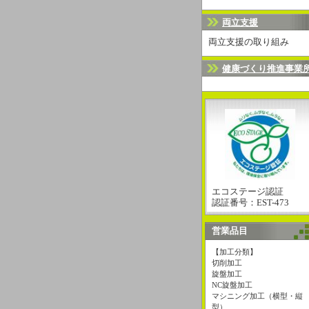
両立支援
両立支援の取り組み
健康づくり推進事業
エコステージ認証
認証番号：EST-473
営業品目
【加工分類】
切削加工
旋盤加工
NC旋盤加工
マシニング加工（横型・縦
型）